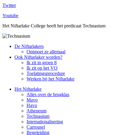
Twitter
Youtube
Het Niftarlake College heeft het predicaat Technasium
De Niftarlakers
Ontmoet ze allemaal
Ook Niftarlaker worden?
Ik zit in groep 8
Ik zit op het VO
Toelatingsprocedure
Werken bij het Niftarlake
Het Niftarlake
Alles over de brugklas
Mavo
Havo
Atheneum
Technasium
Internationalisering
Carrousel
Begeleiding