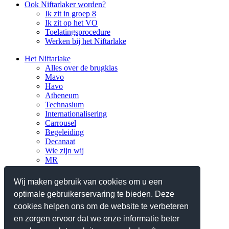
Ook Niftarlaker worden?
Ik zit in groep 8
Ik zit op het VO
Toelatingsprocedure
Werken bij het Niftarlake
Het Niftarlake
Alles over de brugklas
Mavo
Havo
Atheneum
Technasium
Internationalisering
Carrousel
Begeleiding
Decanaat
Wie zijn wij
MR
Verantwoording
Nieuws
Wij maken gebruik van cookies om u een
optimale gebruikerservaring te bieden. Deze
Praktisch
Planningen en lestijden
cookies helpen ons om de website te verbeteren
Ziek, absent en verlof
en zorgen ervoor dat we onze informatie beter
Reglementen/protocollen