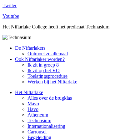
Twitter
Youtube
Het Niftarlake College heeft het predicaat Technasium
De Niftarlakers
Ontmoet ze allemaal
Ook Niftarlaker worden?
Ik zit in groep 8
Ik zit op het VO
Toelatingsprocedure
Werken bij het Niftarlake
Het Niftarlake
Alles over de brugklas
Mavo
Havo
Atheneum
Technasium
Internationalisering
Carrousel
Begeleiding