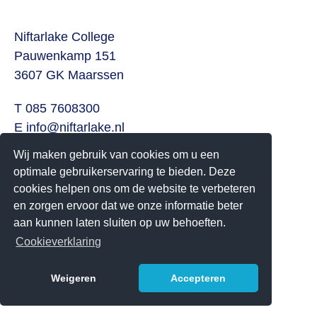
Niftarlake College
Pauwenkamp 151
3607 GK Maarssen
T 085 7608300
E
info@niftarlake.nl
Wij maken gebruik van cookies om u een
Volg ons ook op:
optimale gebruikerservaring te bieden. Deze
Twitter
cookies helpen ons om de website te verbeteren
Youtube
en zorgen ervoor dat we onze informatie beter
aan kunnen laten sluiten op uw behoeften.
Het Niftarlake College heeft het predicaat Technasium
Cookieverklaring
Weigeren
Accepteren