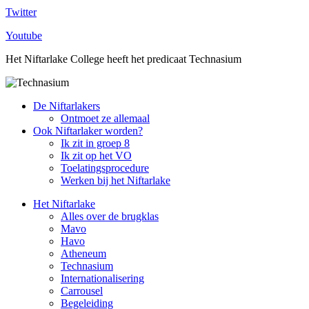
Twitter
Youtube
Het Niftarlake College heeft het predicaat Technasium
De Niftarlakers
Ontmoet ze allemaal
Ook Niftarlaker worden?
Ik zit in groep 8
Ik zit op het VO
Toelatingsprocedure
Werken bij het Niftarlake
Het Niftarlake
Alles over de brugklas
Mavo
Havo
Atheneum
Technasium
Internationalisering
Carrousel
Begeleiding