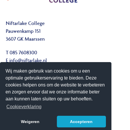
Niftarlake College
Pauwenkamp 151
3607 GK Maarssen
T 085 7608300
E
info@niftarlake.nl
Wij maken gebruik van cookies om u een
Volg ons ook op:
optimale gebruikerservaring te bieden. Deze
Twitter
cookies helpen ons om de website te verbeteren
Youtube
en zorgen ervoor dat we onze informatie beter
aan kunnen laten sluiten op uw behoeften.
Het Niftarlake College heeft het predicaat Technasium
Cookieverklaring
Weigeren
Accepteren