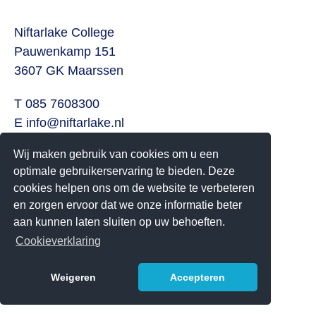
Niftarlake College
Pauwenkamp 151
3607 GK Maarssen
T 085 7608300
E
info@niftarlake.nl
Wij maken gebruik van cookies om u een
Volg ons ook op:
optimale gebruikerservaring te bieden. Deze
Twitter
cookies helpen ons om de website te verbeteren
Youtube
en zorgen ervoor dat we onze informatie beter
aan kunnen laten sluiten op uw behoeften.
Het Niftarlake College heeft het predicaat Technasium
Cookieverklaring
Weigeren
Accepteren