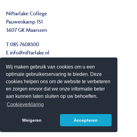
Niftarlake College
Pauwenkamp 151
3607 GK Maarssen
T 085 7608300
E
info@niftarlake.nl
Wij maken gebruik van cookies om u een
Volg ons ook op:
optimale gebruikerservaring te bieden. Deze
Twitter
cookies helpen ons om de website te verbeteren
Youtube
en zorgen ervoor dat we onze informatie beter
aan kunnen laten sluiten op uw behoeften.
Het Niftarlake College heeft het predicaat Technasium
Cookieverklaring
Weigeren
Accepteren