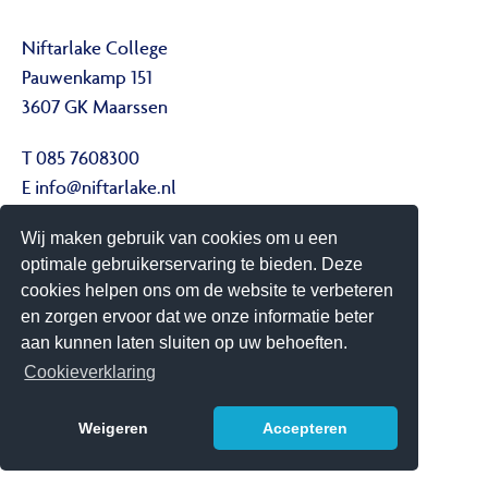
Niftarlake College
Pauwenkamp 151
3607 GK Maarssen
T 085 7608300
E
info@niftarlake.nl
Wij maken gebruik van cookies om u een
Volg ons ook op:
optimale gebruikerservaring te bieden. Deze
Twitter
cookies helpen ons om de website te verbeteren
Youtube
en zorgen ervoor dat we onze informatie beter
aan kunnen laten sluiten op uw behoeften.
Het Niftarlake College heeft het predicaat Technasium
Cookieverklaring
Weigeren
Accepteren