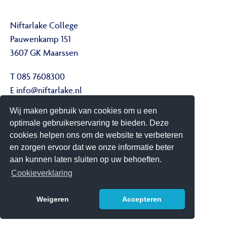
Niftarlake College
Pauwenkamp 151
3607 GK Maarssen
T 085 7608300
E
info@niftarlake.nl
Wij maken gebruik van cookies om u een
Volg ons ook op:
optimale gebruikerservaring te bieden. Deze
Twitter
cookies helpen ons om de website te verbeteren
Youtube
en zorgen ervoor dat we onze informatie beter
aan kunnen laten sluiten op uw behoeften.
Het Niftarlake College heeft het predicaat Technasium
Cookieverklaring
Weigeren
Accepteren