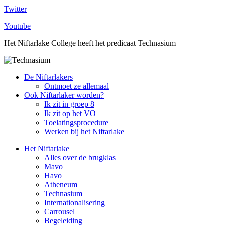
Twitter
Youtube
Het Niftarlake College heeft het predicaat Technasium
De Niftarlakers
Ontmoet ze allemaal
Ook Niftarlaker worden?
Ik zit in groep 8
Ik zit op het VO
Toelatingsprocedure
Werken bij het Niftarlake
Het Niftarlake
Alles over de brugklas
Mavo
Havo
Atheneum
Technasium
Internationalisering
Carrousel
Begeleiding