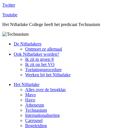
Twitter
Youtube
Het Niftarlake College heeft het predicaat Technasium
De Niftarlakers
Ontmoet ze allemaal
Ook Niftarlaker worden?
Ik zit in groep 8
Ik zit op het VO
Toelatingsprocedure
Werken bij het Niftarlake
Het Niftarlake
Alles over de brugklas
Mavo
Havo
Atheneum
Technasium
Internationalisering
Carrousel
Begeleiding