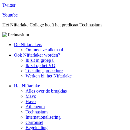
Twitter
Youtube
Het Niftarlake College heeft het predicaat Technasium
De Niftarlakers
Ontmoet ze allemaal
Ook Niftarlaker worden?
Ik zit in groep 8
Ik zit op het VO
Toelatingsprocedure
Werken bij het Niftarlake
Het Niftarlake
Alles over de brugklas
Mavo
Havo
Atheneum
Technasium
Internationalisering
Carrousel
Begeleiding