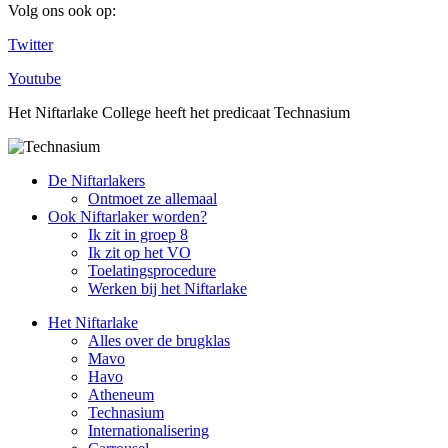
Volg ons ook op:
Twitter
Youtube
Het Niftarlake College heeft het predicaat Technasium
De Niftarlakers
Ontmoet ze allemaal
Ook Niftarlaker worden?
Ik zit in groep 8
Ik zit op het VO
Toelatingsprocedure
Werken bij het Niftarlake
Het Niftarlake
Alles over de brugklas
Mavo
Havo
Atheneum
Technasium
Internationalisering