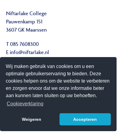
Niftarlake College
Pauwenkamp 151
3607 GK Maarssen
T 085 7608300
E
info@niftarlake.nl
Wij maken gebruik van cookies om u een
Volg ons ook op:
optimale gebruikerservaring te bieden. Deze
Twitter
cookies helpen ons om de website te verbeteren
Youtube
en zorgen ervoor dat we onze informatie beter
aan kunnen laten sluiten op uw behoeften.
Het Niftarlake College heeft het predicaat Technasium
Cookieverklaring
Weigeren
Accepteren