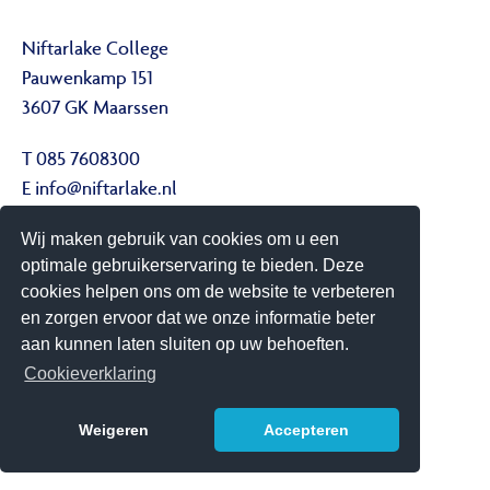
Niftarlake College
Pauwenkamp 151
3607 GK Maarssen
T 085 7608300
E
info@niftarlake.nl
Wij maken gebruik van cookies om u een
Volg ons ook op:
optimale gebruikerservaring te bieden. Deze
Twitter
cookies helpen ons om de website te verbeteren
Youtube
en zorgen ervoor dat we onze informatie beter
aan kunnen laten sluiten op uw behoeften.
Het Niftarlake College heeft het predicaat Technasium
Cookieverklaring
Weigeren
Accepteren