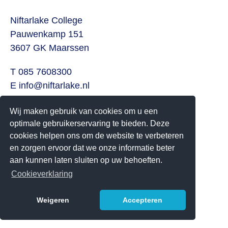
Niftarlake College
Pauwenkamp 151
3607 GK Maarssen
T 085 7608300
E
info@niftarlake.nl
Volg ons ook op:
Wij maken gebruik van cookies om u een
Twitter
optimale gebruikerservaring te bieden. Deze
cookies helpen ons om de website te verbeteren
Youtube
en zorgen ervoor dat we onze informatie beter
aan kunnen laten sluiten op uw behoeften.
Het Niftarlake College heeft het predicaat Technasium
Cookieverklaring
Weigeren
Accepteren