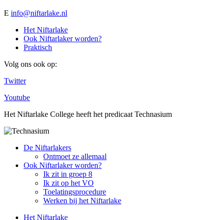
E
info@niftarlake.nl
Het Niftarlake
Ook Niftarlaker worden?
Praktisch
Volg ons ook op:
Twitter
Youtube
Het Niftarlake College heeft het predicaat Technasium
De Niftarlakers
Ontmoet ze allemaal
Ook Niftarlaker worden?
Ik zit in groep 8
Ik zit op het VO
Toelatingsprocedure
Werken bij het Niftarlake
Het Niftarlake