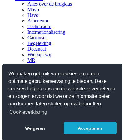
Alles over de brugklas
Mavo
Havo
Atheneum
Technasium
Internationalisering
Carrousel
Begeleiding
Decanaat
Wie zijn wij
MR
Verantwoording
Nieuws
Wij maken gebruik van cookies om u een
optimale gebruikerservaring te bieden. Deze
Praktisch
Planningen en lestijden
cookies helpen ons om de website te verbeteren
Ziek, absent en verlof
en zorgen ervoor dat we onze informatie beter
Reglementen/protocollen
aan kunnen laten sluiten op uw behoeften.
Schoolgids 2025-2026
Contact
Cookieverklaring
Webshop iPad
Weigeren
Accepteren