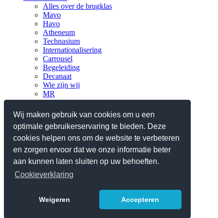
Alles over de brugklas
Mavo
Havo
Atheneum
Technasium
Internationalisering
Carrousel
Begeleiding
Decanaat
Wie zijn wij
MR
Verantwoording
Nieuws
Wij maken gebruik van cookies om u een
optimale gebruikerservaring te bieden. Deze
Praktisch
Planningen en lestijden
cookies helpen ons om de website te verbeteren
Ziek, absent en verlof
en zorgen ervoor dat we onze informatie beter
Reglementen/protocollen
aan kunnen laten sluiten op uw behoeften.
Schoolgids 2025-2026
Contact
Cookieverklaring
Webshop iPad
Weigeren
Accepteren