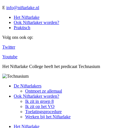
E
info@niftarlake.nl
Het Niftarlake
Ook Niftarlaker worden?
Praktisch
Volg ons ook op:
Twitter
Youtube
Het Niftarlake College heeft het predicaat Technasium
De Niftarlakers
Ontmoet ze allemaal
Ook Niftarlaker worden?
Ik zit in groep 8
Ik zit op het VO
Toelatingsprocedure
Werken bij het Niftarlake
Het Niftarlake