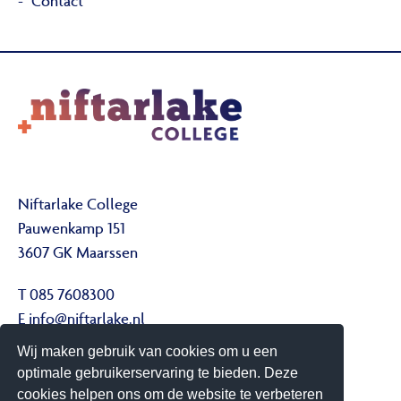
Contact
Niftarlake College
Pauwenkamp 151
3607 GK Maarssen
T 085 7608300
E
info@niftarlake.nl
Wij maken gebruik van cookies om u een
Volg ons ook op:
optimale gebruikerservaring te bieden. Deze
Twitter
cookies helpen ons om de website te verbeteren