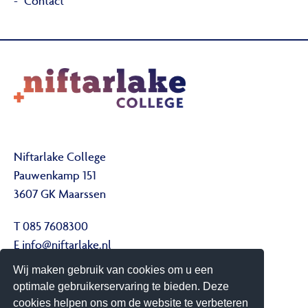
Contact
Niftarlake College
Pauwenkamp 151
3607 GK Maarssen
T 085 7608300
E
info@niftarlake.nl
Wij maken gebruik van cookies om u een
Volg ons ook op:
optimale gebruikerservaring te bieden. Deze
Twitter
cookies helpen ons om de website te verbeteren