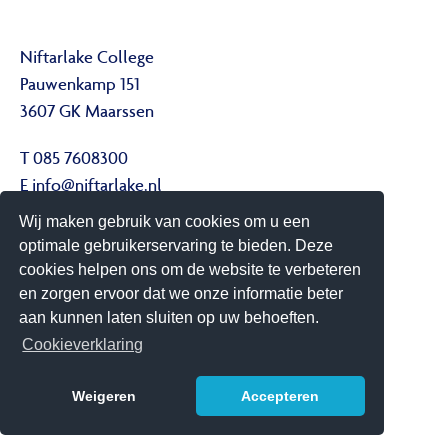
Niftarlake College
Pauwenkamp 151
3607 GK Maarssen
T 085 7608300
E
info@niftarlake.nl
Wij maken gebruik van cookies om u een
Volg ons ook op:
optimale gebruikerservaring te bieden. Deze
Twitter
cookies helpen ons om de website te verbeteren
Youtube
en zorgen ervoor dat we onze informatie beter
aan kunnen laten sluiten op uw behoeften.
Het Niftarlake College heeft het predicaat Technasium
Cookieverklaring
Weigeren
Accepteren