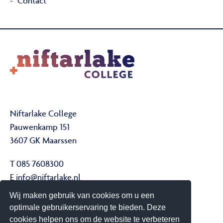
Contact
Niftarlake College
Pauwenkamp 151
3607 GK Maarssen
T 085 7608300
E
info@niftarlake.nl
Wij maken gebruik van cookies om u een
Volg ons ook op:
optimale gebruikerservaring te bieden. Deze
Twitter
cookies helpen ons om de website te verbeteren