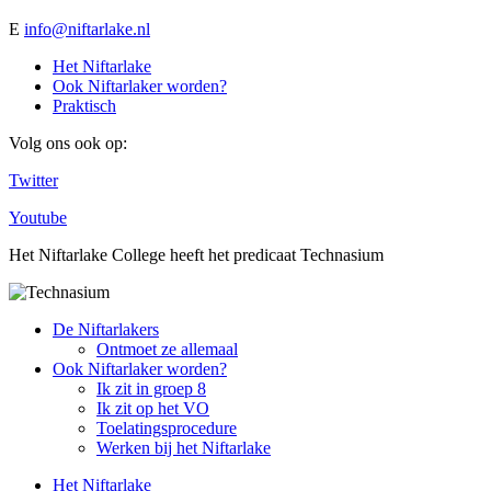
E
info@niftarlake.nl
Het Niftarlake
Ook Niftarlaker worden?
Praktisch
Volg ons ook op:
Twitter
Youtube
Het Niftarlake College heeft het predicaat Technasium
De Niftarlakers
Ontmoet ze allemaal
Ook Niftarlaker worden?
Ik zit in groep 8
Ik zit op het VO
Toelatingsprocedure
Werken bij het Niftarlake
Het Niftarlake