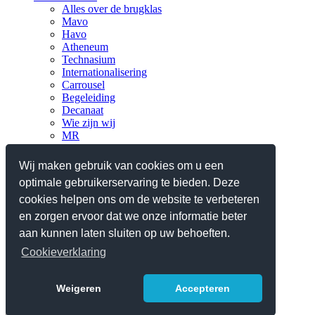
Alles over de brugklas
Mavo
Havo
Atheneum
Technasium
Internationalisering
Carrousel
Begeleiding
Decanaat
Wie zijn wij
MR
Verantwoording
Nieuws
Wij maken gebruik van cookies om u een
optimale gebruikerservaring te bieden. Deze
Praktisch
Planningen en lestijden
cookies helpen ons om de website te verbeteren
Ziek, absent en verlof
en zorgen ervoor dat we onze informatie beter
Reglementen/protocollen
aan kunnen laten sluiten op uw behoeften.
Schoolgids 2025-2026
Contact
Cookieverklaring
Webshop iPad
Weigeren
Accepteren