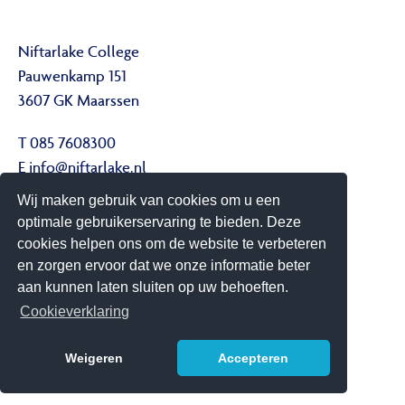
Niftarlake College
Pauwenkamp 151
3607 GK Maarssen
T 085 7608300
E
info@niftarlake.nl
Wij maken gebruik van cookies om u een
Volg ons ook op:
optimale gebruikerservaring te bieden. Deze
Twitter
cookies helpen ons om de website te verbeteren
Youtube
en zorgen ervoor dat we onze informatie beter
aan kunnen laten sluiten op uw behoeften.
Het Niftarlake College heeft het predicaat Technasium
Cookieverklaring
Weigeren
Accepteren