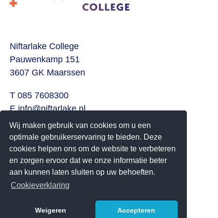
Niftarlake College
Pauwenkamp 151
3607 GK Maarssen
T 085 7608300
E
info@niftarlake.nl
Wij maken gebruik van cookies om u een
Volg ons ook op:
optimale gebruikerservaring te bieden. Deze
Twitter
cookies helpen ons om de website te verbeteren
Youtube
en zorgen ervoor dat we onze informatie beter
aan kunnen laten sluiten op uw behoeften.
Het Niftarlake College heeft het predicaat Technasium
Cookieverklaring
Weigeren
Accepteren