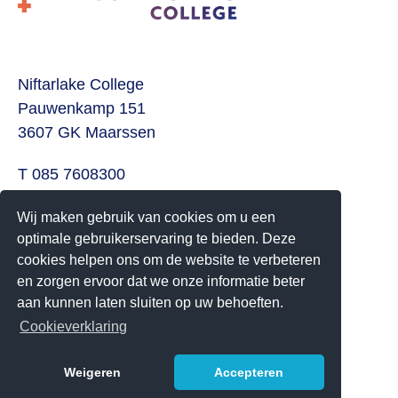
Niftarlake College
Pauwenkamp 151
3607 GK Maarssen
T 085 7608300
E
info@niftarlake.nl
Wij maken gebruik van cookies om u een
optimale gebruikerservaring te bieden. Deze
Volg ons ook op:
cookies helpen ons om de website te verbeteren
Twitter
en zorgen ervoor dat we onze informatie beter
Youtube
aan kunnen laten sluiten op uw behoeften.
Cookieverklaring
Het Niftarlake College heeft het predicaat Technasium
Weigeren
Accepteren