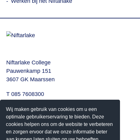
Werken bij het Niftarlake
Niftarlake College
Pauwenkamp 151
3607 GK Maarssen
T 085 7608300
E
info@niftarlake.nl
Wij maken gebruik van cookies om u een
Volg ons ook op:
optimale gebruikerservaring te bieden. Deze
cookies helpen ons om de website te verbeteren
Twitter
en zorgen ervoor dat we onze informatie beter
Youtube
aan kunnen laten sluiten op uw behoeften.