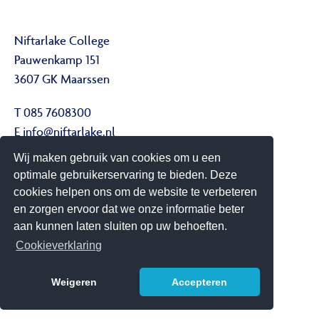
Niftarlake College
Pauwenkamp 151
3607 GK Maarssen
T 085 7608300
E
info@niftarlake.nl
Wij maken gebruik van cookies om u een
Volg ons ook op:
optimale gebruikerservaring te bieden. Deze
Twitter
cookies helpen ons om de website te verbeteren
Youtube
en zorgen ervoor dat we onze informatie beter
aan kunnen laten sluiten op uw behoeften.
Het Niftarlake College heeft het predicaat Technasium
Cookieverklaring
Weigeren
Accepteren