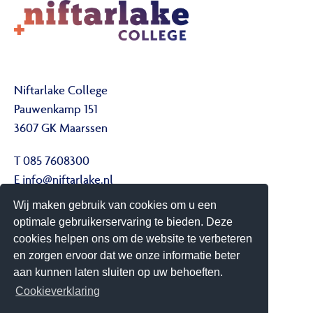
Niftarlake College
Pauwenkamp 151
3607 GK Maarssen
T 085 7608300
E
info@niftarlake.nl
Wij maken gebruik van cookies om u een
Volg ons ook op:
optimale gebruikerservaring te bieden. Deze
Twitter
cookies helpen ons om de website te verbeteren
Youtube
en zorgen ervoor dat we onze informatie beter
aan kunnen laten sluiten op uw behoeften.
Het Niftarlake College heeft het predicaat Technasium
Cookieverklaring