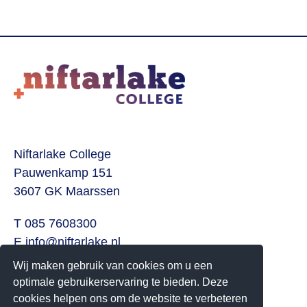
Niftarlake College
Pauwenkamp 151
3607 GK Maarssen
T 085 7608300
E
info@niftarlake.nl
Wij maken gebruik van cookies om u een
Volg ons ook op:
optimale gebruikerservaring te bieden. Deze
Twitter
cookies helpen ons om de website te verbeteren