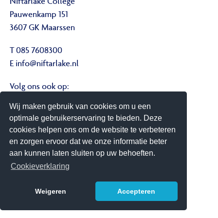
Niftarlake College
Pauwenkamp 151
3607 GK Maarssen
T 085 7608300
E
info@niftarlake.nl
Volg ons ook op:
Twitter
Wij maken gebruik van cookies om u een
Youtube
optimale gebruikerservaring te bieden. Deze
cookies helpen ons om de website te verbeteren
Het Niftarlake College heeft het predicaat Technasium
en zorgen ervoor dat we onze informatie beter
aan kunnen laten sluiten op uw behoeften.
Cookieverklaring
Weigeren
Accepteren