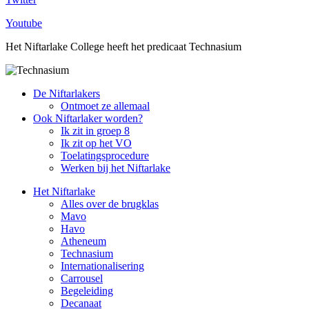
Youtube
Het Niftarlake College heeft het predicaat Technasium
De Niftarlakers
Ontmoet ze allemaal
Ook Niftarlaker worden?
Ik zit in groep 8
Ik zit op het VO
Toelatingsprocedure
Werken bij het Niftarlake
Het Niftarlake
Alles over de brugklas
Mavo
Havo
Atheneum
Technasium
Internationalisering
Carrousel
Begeleiding
Decanaat