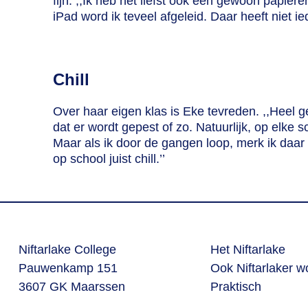
fijn: ,,Ik heb het liefst ook een gewoon papier
iPad word ik teveel afgeleid. Daar heeft niet ie
Chill
Over haar eigen klas is Eke tevreden. ,,Heel ge
dat er wordt gepest of zo. Natuurlijk, op elke sc
Maar als ik door de gangen loop, merk ik daar e
op school juist chill.’’
Niftarlake College
Het Niftarlake
Pauwenkamp 151
Ook Niftarlaker 
3607 GK Maarssen
Praktisch