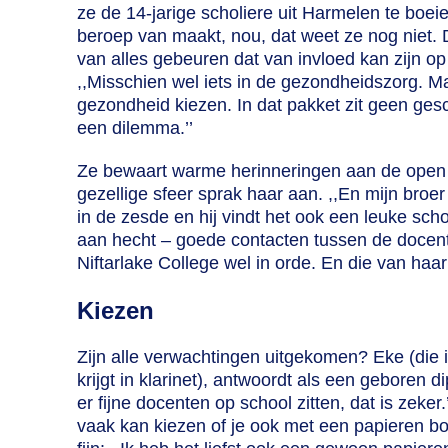
ze de 14-jarige scholiere uit Harmelen te boei
beroep van maakt, nou, dat weet ze nog niet.
van alles gebeuren dat van invloed kan zijn op 
,,Misschien wel iets in de gezondheidszorg. Ma
"
gezondheid kiezen. In dat pakket zit geen gesc
een dilemma.’’
Ze bewaart warme herinneringen aan de open d
gezellige sfeer sprak haar aan. ,,En mijn broer 
in de zesde en hij vindt het ook een leuke sch
aan hecht – goede contacten tussen de docente
Niftarlake College wel in orde. En die van haa
Kiezen
Zijn alle verwachtingen uitgekomen? Eke (die in
krijgt in klarinet), antwoordt als een geboren di
er fijne docenten op school zitten, dat is zeker.
vaak kan kiezen of je ook met een papieren bo