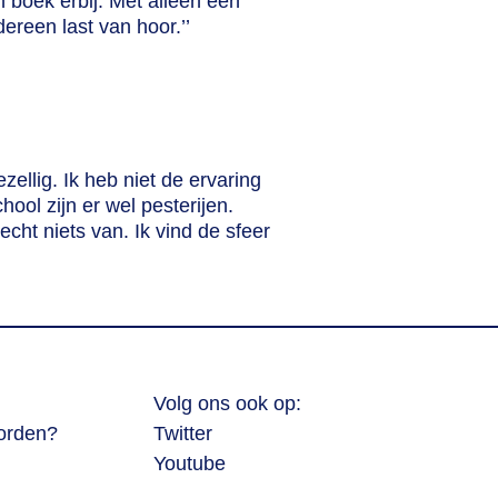
en boek erbij. Met alleen een
dereen last van hoor.’’
zellig. Ik heb niet de ervaring
hool zijn er wel pesterijen.
cht niets van. Ik vind de sfeer
Volg ons ook op:
worden?
Twitter
Youtube