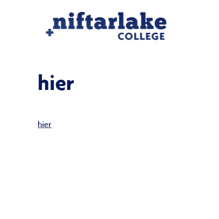
hier
hier