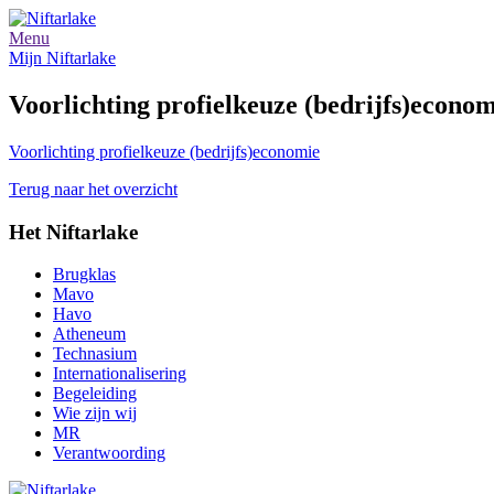
Menu
Mijn Niftarlake
Voorlichting profielkeuze (bedrijfs)econo
Voorlichting profielkeuze (bedrijfs)economie
Terug naar het overzicht
Het Niftarlake
Brugklas
Mavo
Havo
Atheneum
Technasium
Internationalisering
Begeleiding
Wie zijn wij
MR
Verantwoording