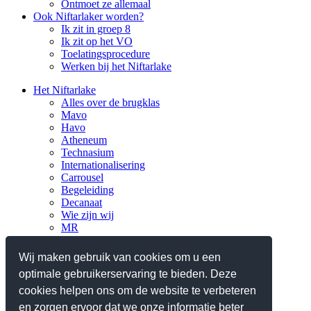
Ontmoet ze allemaal
Ook Niftarlaker worden?
Ik zit in groep 8
Ik zit op het VO
Toelatingsprocedure
Werken bij het Niftarlake
Het Niftarlake
Alles over de brugklas
Mavo
Havo
Atheneum
Technasium
Internationalisering
Carrousel
Begeleiding
Decanaat
Wie zijn wij
MR
Verantwoording
Nieuws
Wij maken gebruik van cookies om u een
optimale gebruikerservaring te bieden. Deze
Praktisch
Planningen en lestijden
cookies helpen ons om de website te verbeteren
Ziek, absent en verlof
en zorgen ervoor dat we onze informatie beter