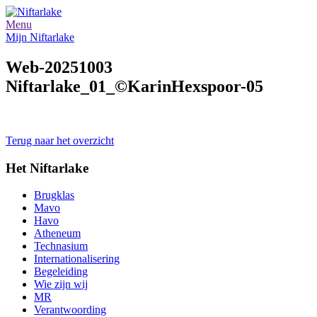
Menu
Mijn Niftarlake
Web-20251003
Niftarlake_01_©KarinHexspoor-05
Terug naar het overzicht
Het Niftarlake
Brugklas
Mavo
Havo
Atheneum
Technasium
Internationalisering
Begeleiding
Wie zijn wij
MR
Verantwoording