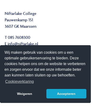
Niftarlake College
Pauwenkamp 151
3607 GK Maarssen
T 085 7608300
E
info@niftarlake.nl
Wij maken gebruik van cookies om u een
Volg ons ook op:
optimale gebruikerservaring te bieden. Deze
Twitter
cookies helpen ons om de website te verbeteren
Youtube
en zorgen ervoor dat we onze informatie beter
aan kunnen laten sluiten op uw behoeften.
Het Niftarlake College heeft het predicaat Technasium
Cookieverklaring
Weigeren
Accepteren