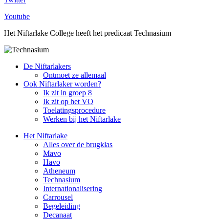
Youtube
Het Niftarlake College heeft het predicaat Technasium
De Niftarlakers
Ontmoet ze allemaal
Ook Niftarlaker worden?
Ik zit in groep 8
Ik zit op het VO
Toelatingsprocedure
Werken bij het Niftarlake
Het Niftarlake
Alles over de brugklas
Mavo
Havo
Atheneum
Technasium
Internationalisering
Carrousel
Begeleiding
Decanaat