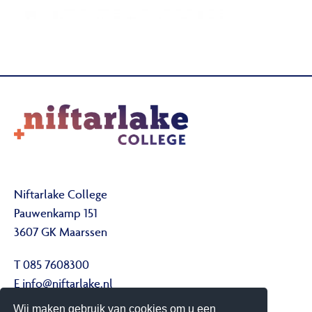
Niftarlake College
Pauwenkamp 151
3607 GK Maarssen
T 085 7608300
E
info@niftarlake.nl
Wij maken gebruik van cookies om u een