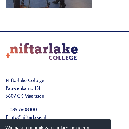
Niftarlake College
Pauwenkamp 151
3607 GK Maarssen
T 085 7608300
E
info@niftarlake.nl
Wij maken gebruik van cookies om u een