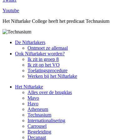
Youtube
Het Niftarlake College heeft het predicaat Technasium
De Niftarlakers
Ontmoet ze allemaal
Ook Niftarlaker worden?
Ik zit in groep 8
Ik zit op het VO
Toelatingsprocedure
Werken bij het Niftarlake
Het Niftarlake
Alles over de brugklas
Mavo
Havo
Atheneum
Technasium
Internationalisering
Carrousel
Begeleiding
Decanaat