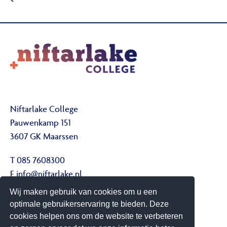
Niftarlake College
Pauwenkamp 151
3607 GK Maarssen
T 085 7608300
E
info@niftarlake.nl
Wij maken gebruik van cookies om u een
Volg ons ook op:
optimale gebruikerservaring te bieden. Deze
Twitter
cookies helpen ons om de website te verbeteren
Youtube