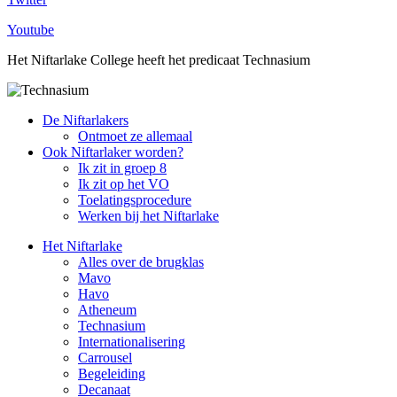
Youtube
Het Niftarlake College heeft het predicaat Technasium
De Niftarlakers
Ontmoet ze allemaal
Ook Niftarlaker worden?
Ik zit in groep 8
Ik zit op het VO
Toelatingsprocedure
Werken bij het Niftarlake
Het Niftarlake
Alles over de brugklas
Mavo
Havo
Atheneum
Technasium
Internationalisering
Carrousel
Begeleiding
Decanaat