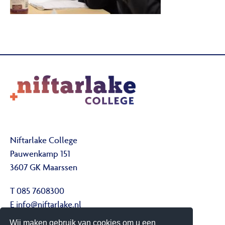
Niftarlake College
Pauwenkamp 151
3607 GK Maarssen
T 085 7608300
E
info@niftarlake.nl
Wij maken gebruik van cookies om u een