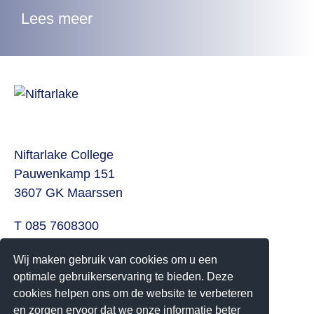
Lees meer
Niftarlake College
Pauwenkamp 151
3607 GK Maarssen
T 085 7608300
E
info@niftarlake.nl
Wij maken gebruik van cookies om u een
Volg ons ook op:
optimale gebruikerservaring te bieden. Deze
cookies helpen ons om de website te verbeteren
Twitter
en zorgen ervoor dat we onze informatie beter